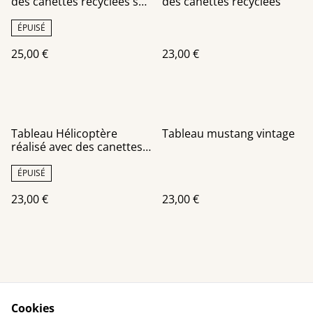
des canettes recyclées sur
des canettes recyclées
un châssis toile noire
ÉPUISÉ
25,00 €
23,00 €
Tableau Hélicoptère
Tableau mustang vintage
réalisé avec des canettes
recyclées
ÉPUISÉ
23,00 €
23,00 €
Cookies