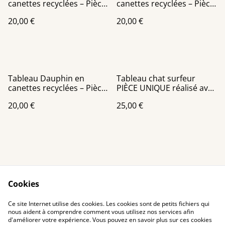
canettes recyclées – Pièce
canettes recyclées – Pièce
unique faite main
unique faite main
20,00 €
20,00 €
Tableau Dauphin en
Tableau chat surfeur
canettes recyclées – Pièce
PIÈCE UNIQUE réalisé avec
unique faite main
des canettes recyclées
20,00 €
25,00 €
Cookies
Contact Us
Legal Terms
Ce site Internet utilise des cookies. Les cookies sont de petits fichiers qui
Privacy Policy
Cookie Policy
nous aident à comprendre comment vous utilisez nos services afin
d'améliorer votre expérience. Vous pouvez en savoir plus sur ces cookies