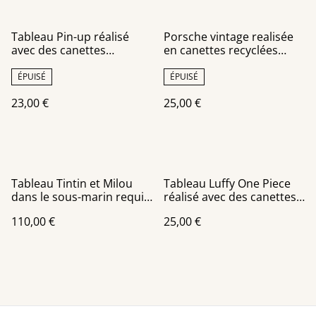
Tableau Pin-up réalisé
Porsche vintage realisée
avec des canettes
en canettes recyclées
recyclées
châssis toile
ÉPUISÉ
ÉPUISÉ
23,00 €
25,00 €
Tableau Tintin et Milou
Tableau Luffy One Piece
dans le sous-marin requin
réalisé avec des canettes
réalisé avec des canettes
recyclées sur un châssis
110,00 €
25,00 €
recyclées. Pièce unique .
toile de 24x30 cm
50x70 cm