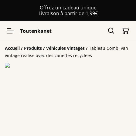
Offrez un cadeau unique
Livraison à partir de 1,99€
Toutenkanet
Accueil
/
Produits
/
Véhicules vintages
/
Tableau Combi van
vintage réalisé avec des canettes recyclées