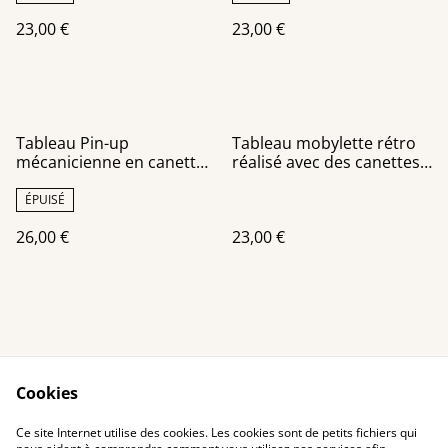
23,00 €
23,00 €
Tableau Pin-up
Tableau mobylette rétro
mécanicienne en canettes
réalisé avec des canettes
recyclées
recyclées
ÉPUISÉ
26,00 €
23,00 €
Cookies
Contact Us
Legal Terms
Ce site Internet utilise des cookies. Les cookies sont de petits fichiers qui
Privacy Policy
Cookie Policy