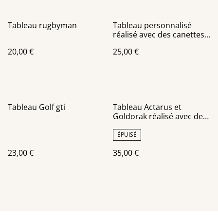
Tableau rugbyman
Tableau personnalisé
réalisé avec des canettes
recyclées
20,00 €
25,00 €
Tableau Golf gti
Tableau Actarus et
Goldorak réalisé avec des
canettes recyclées châssis
30x30 cm
ÉPUISÉ
23,00 €
35,00 €