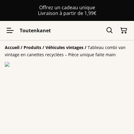
Offrez un cadeau unique
Livraison à partir de 1,99€
Toutenkanet
Accueil
/
Produits
/
Véhicules vintages
/
Tableau combi van
vintage en canettes recyclées – Pièce unique faite main