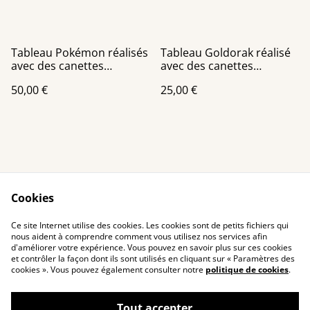
Tableau Pokémon réalisés
Tableau Goldorak réalisé
avec des canettes
avec des canettes
recyclées sur un châssis
recyclées châssis toile
50,00 €
25,00 €
de 40x40 cm
Cookies
Contact Us
Legal Terms
Ce site Internet utilise des cookies. Les cookies sont de petits fichiers qui
Privacy Policy
Cookie Policy
nous aident à comprendre comment vous utilisez nos services afin
d'améliorer votre expérience. Vous pouvez en savoir plus sur ces cookies
et contrôler la façon dont ils sont utilisés en cliquant sur « Paramètres des
cookies ». Vous pouvez également consulter notre
politique de cookies
.
Tout accepter