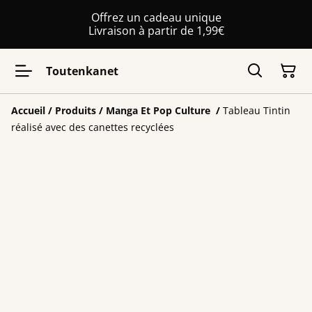
Offrez un cadeau unique
Livraison à partir de 1,99€
Toutenkanet
Accueil
/
Produits
/
Manga Et Pop Culture
/
Tableau Tintin
réalisé avec des canettes recyclées