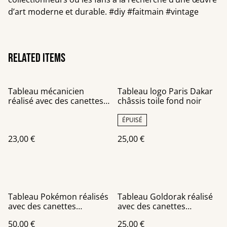
d’art moderne et durable. #diy #faitmain #vintage
Related items
Tableau mécanicien
Tableau logo Paris Dakar
réalisé avec des canettes
châssis toile fond noir
recyclées
ÉPUISÉ
23,00 €
25,00 €
Tableau Pokémon réalisés
Tableau Goldorak réalisé
avec des canettes
avec des canettes
recyclées sur un châssis
recyclées châssis toile
50,00 €
25,00 €
de 40x40 cm