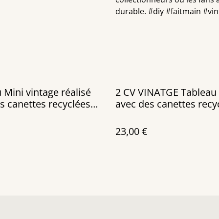
durable. #diy #faitmain #vi
 Mini vintage réalisé
2 CV VINATGE Tableau réalisé
s canettes recyclées
avec des canettes recy
châssis de 30x30 cm
23,00 €