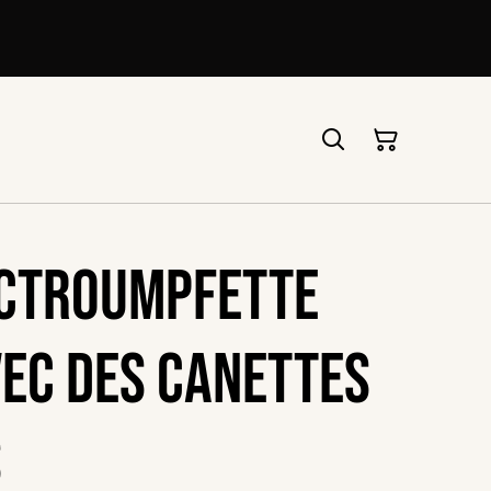
sctroumpfette
vec des canettes
s