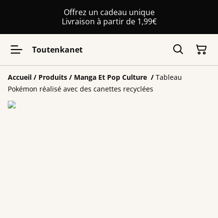
Offrez un cadeau unique
Livraison à partir de 1,99€
Toutenkanet
Accueil
/
Produits
/
Manga Et Pop Culture
/
Tableau
Pokémon réalisé avec des canettes recyclées