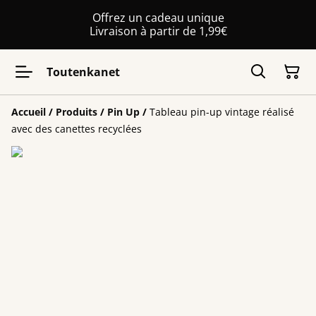
Offrez un cadeau unique
Livraison à partir de 1,99€
Toutenkanet
Accueil
/
Produits
/
Pin Up
/
Tableau pin-up vintage réalisé
avec des canettes recyclées