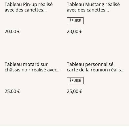
Tableau Pin-up réalisé
Tableau Mustang réalisé
avec des canettes
avec des canettes
recyclées
recyclées
ÉPUISÉ
20,00 €
23,00 €
Tableau motard sur
Tableau personnalisé
châssis noir réalisé avec
carte de la réunion réalisé
des canettes recyclées
avec des canettes
recyclées
ÉPUISÉ
25,00 €
25,00 €