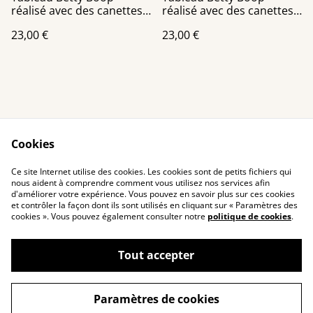
réalisé avec des canettes
réalisé avec des canettes
recyclées
recyclées châssis toile
23,00 €
23,00 €
24x30 cm
Cookies
Contact Us
Legal Terms
Ce site Internet utilise des cookies. Les cookies sont de petits fichiers qui
Privacy Policy
Cookie Policy
nous aident à comprendre comment vous utilisez nos services afin
d'améliorer votre expérience. Vous pouvez en savoir plus sur ces cookies
et contrôler la façon dont ils sont utilisés en cliquant sur « Paramètres des
cookies ». Vous pouvez également consulter notre
politique de cookies
.
Tout accepter
©
2026
Toutenkanet
Paramètres de cookies
powered by