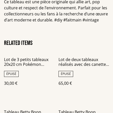
Ce tableau est une pièce originale qui allie art, pop
culture et respect de l’environnement. Parfait pour les
collectionneurs ou les fans à la recherche d’une œuvre
d’art moderne et durable. #diy #faitmain #vintage
Related items
Lot de 3 petits tableaux
Lot de deux tableaux
20x20 cm Pokémon
réalisés avec des canettes
réalisés avec des canettes
recyclées
recyclées
ÉPUISÉ
ÉPUISÉ
30,00 €
65,00 €
Tableau Betty Boop
Tableau Betty Boop