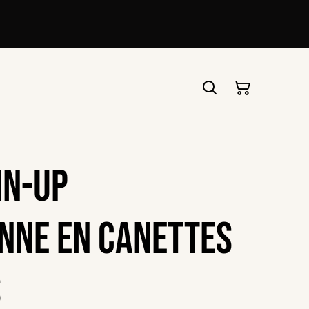
in-up
nne en canettes
s