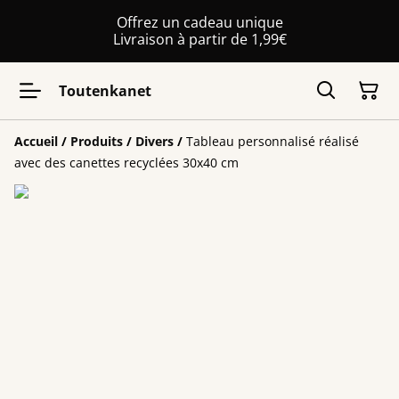
Offrez un cadeau unique
Livraison à partir de 1,99€
Toutenkanet
Accueil
/
Produits
/
Divers
/
Tableau personnalisé réalisé
avec des canettes recyclées 30x40 cm