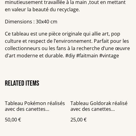
minutieusement travaillée à la main ,tout en mettant
en valeur la beauté du recyclage.
Dimensions : 30x40 cm
Ce tableau est une pièce originale qui allie art, pop
culture et respect de l’environnement. Parfait pour les
collectionneurs ou les fans à la recherche d’une œuvre
d’art moderne et durable. #diy #faitmain #vintage
Related items
Tableau Pokémon réalisés
Tableau Goldorak réalisé
avec des canettes
avec des canettes
recyclées sur un châssis
recyclées châssis toile
50,00 €
25,00 €
de 40x40 cm