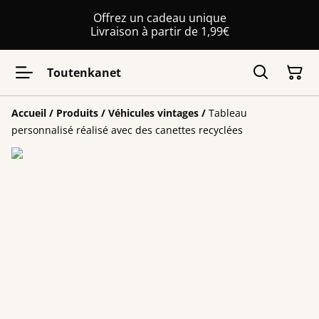
Offrez un cadeau unique
Livraison à partir de 1,99€
Toutenkanet
Accueil
/
Produits
/
Véhicules vintages
/
Tableau
personnalisé réalisé avec des canettes recyclées