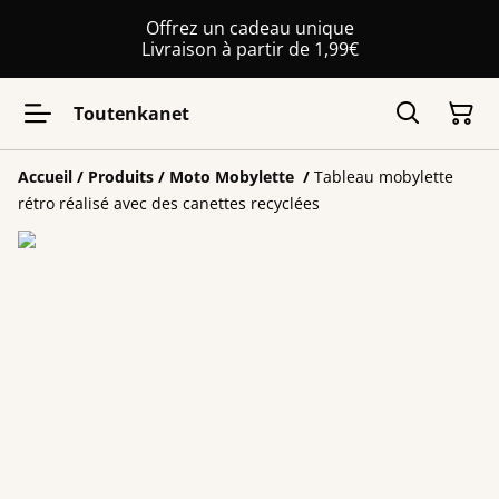
Offrez un cadeau unique
Livraison à partir de 1,99€
Toutenkanet
Accueil
/
Produits
/
Moto Mobylette
/
Tableau mobylette
rétro réalisé avec des canettes recyclées