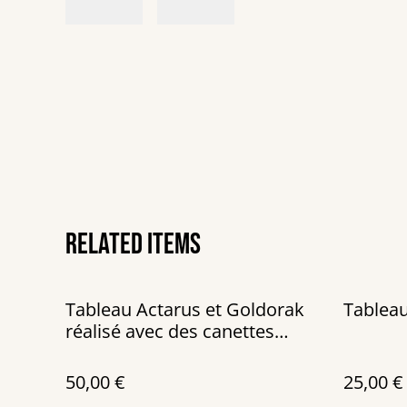
Related items
Tableau Actarus et Goldorak
Tableau
réalisé avec des canettes
recyclées sur un châssis de
40x40 cm
50,00 €
25,00 €