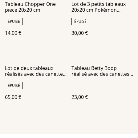
Tableau Chopper One
Lot de 3 petits tableaux
piece 20x20 cm
20x20 cm Pokémon
réalisés avec des canettes
recyclées
ÉPUISÉ
ÉPUISÉ
14,00 €
30,00 €
Lot de deux tableaux
Tableau Betty Boop
réalisés avec des canettes
réalisé avec des canettes
recyclées
recyclées
ÉPUISÉ
65,00 €
23,00 €