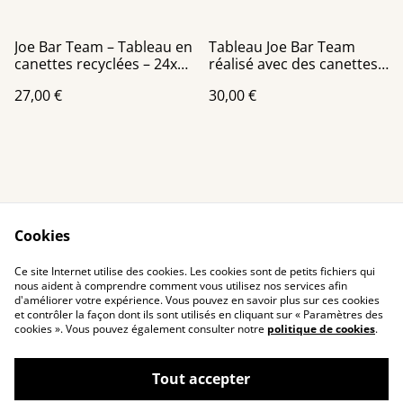
Joe Bar Team – Tableau en
Tableau Joe Bar Team
canettes recyclées – 24x30
réalisé avec des canettes
cm
recyclées 30x30 cm
27,00 €
30,00 €
châssis toile
Cookies
Contact Us
Legal Terms
Ce site Internet utilise des cookies. Les cookies sont de petits fichiers qui
Privacy Policy
Cookie Policy
nous aident à comprendre comment vous utilisez nos services afin
d'améliorer votre expérience. Vous pouvez en savoir plus sur ces cookies
et contrôler la façon dont ils sont utilisés en cliquant sur « Paramètres des
cookies ». Vous pouvez également consulter notre
politique de cookies
.
Tout accepter