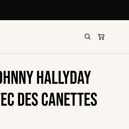
ohnny Hallyday
vec des canettes
s