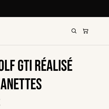
olf GTI réalisé
canettes
s