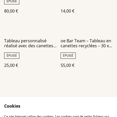
ÉPUISÉ
80,00 €
14,00 €
Tableau personnalisé
oe Bar Team – Tableau en
réalisé avec des canettes
canettes recyclées – 30 x
recyclées
40 cm
ÉPUISÉ
ÉPUISÉ
25,00 €
55,00 €
Cookies
Contact Us
Legal Terms
Ce site Internet utilise des cookies. Les cookies sont de petits fichiers qui