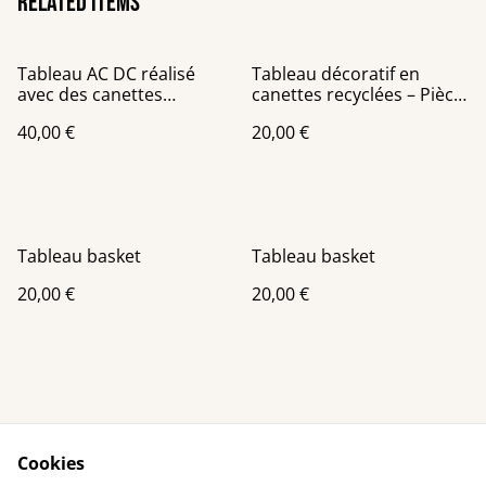
Related items
Tableau AC DC réalisé
Tableau décoratif en
avec des canettes
canettes recyclées – Pièce
recyclées 30x40 cm
unique faite main en
40,00 €
20,00 €
France
Tableau basket
Tableau basket
20,00 €
20,00 €
Cookies