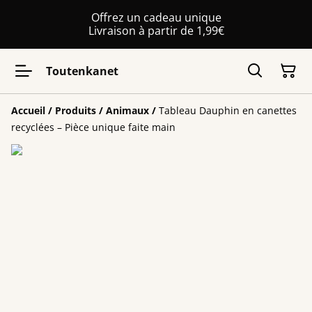
Offrez un cadeau unique
Livraison à partir de 1,99€
Toutenkanet
Accueil
/
Produits
/
Animaux
/
Tableau Dauphin en canettes
recyclées – Pièce unique faite main