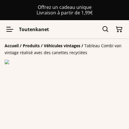
Offrez un cadeau unique
Livraison à partir de 1,99€
Toutenkanet
Accueil
/
Produits
/
Véhicules vintages
/
Tableau Combi van
vintage réalisé avec des canettes recyclées