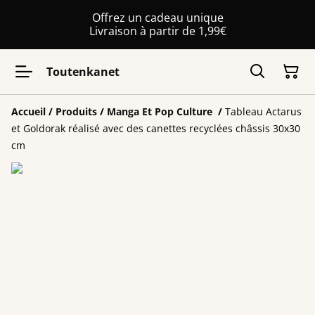
Offrez un cadeau unique
Livraison à partir de 1,99€
Toutenkanet
Accueil
/
Produits
/
Manga Et Pop Culture
/
Tableau Actarus
et Goldorak réalisé avec des canettes recyclées châssis 30x30
cm