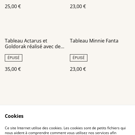
recyclées
25,00 €
23,00 €
Tableau Actarus et
Tableau Minnie Fanta
Goldorak réalisé avec des
canettes recyclées châssis
30x30 cm
ÉPUISÉ
ÉPUISÉ
35,00 €
23,00 €
Cookies
Contact Us
Legal Terms
Ce site Internet utilise des cookies. Les cookies sont de petits fichiers qui
Privacy Policy
Cookie Policy
nous aident à comprendre comment vous utilisez nos services afin