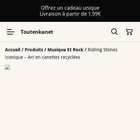
Offrez un cadeau unique
Livraison à partir de 1,99€
Toutenkanet
Accueil
/
Produits
/
Musique Et Rock
/
Rolling Stones
iconique – Art en canettes recyclées